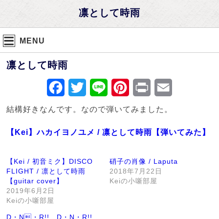
凛として時雨
MENU
凛として時雨
Facebook
Twitter
Line
Pinterest
Print
Email
結構好きなんです。なので弾いてみました。
【Kei】ハカイヨノユメ / 凛として時雨【弾いてみた】
【Kei / 初音ミク】DISCO
硝子の肖像 / Laputa
FLIGHT / 凛として時雨
2018年7月22日
【guitar cover】
Keiの小噺部屋
2019年6月2日
Keiの小噺部屋
D・N・R!! D・N・R!!