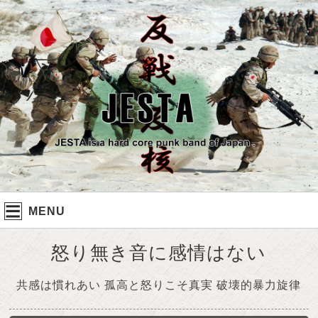
MENU
怒り無き音に感情はない
共感は慣れあい
孤高と怒りこそ真実
破壊的暴力旋律