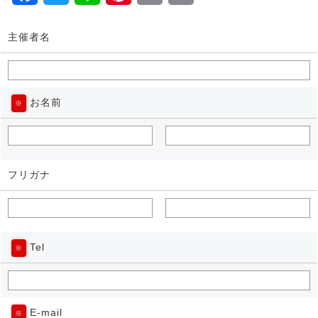
主催者名
お名前
※
フリガナ
Tel
※
E-mail
※