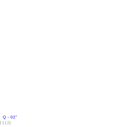
n Q－02”
月11日