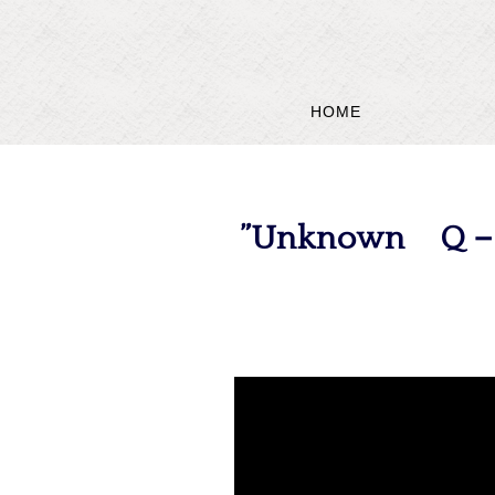
HOME
”Unknown Q－