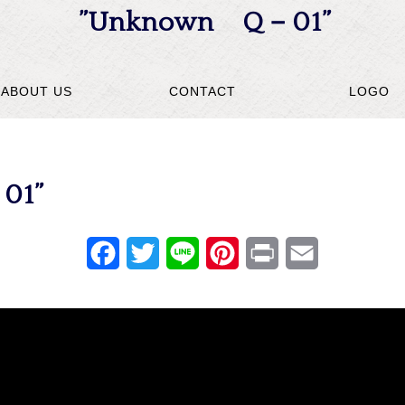
”Unknown Q－01”
ABOUT US
CONTACT
LOGO
01”
Facebook
Twitter
Line
Pinterest
Print
Email