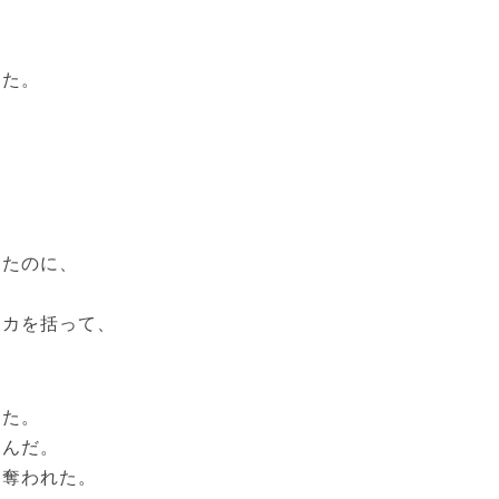
した。
。
ったのに、
タカを括って、
った。
たんだ。
も奪われた。