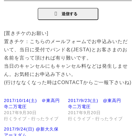
こ
の
フ
ィ
[置きチケのお願い]
ー
置きチケ：こちらのメールフォームでお申込みいただ
ル
いて、当日に受付でバンド名(JESTA)とお客さまのお
ド
名前を言って頂ければ有り難いです。
は
当日のキャンセルにもキャンセル料などは発生しませ
空
ん。お気軽にお申込み下さい。
の
(行けななくなった時はCONTACTからご一報下さいね)
ま
ま
2017/10/14(土) ＠東高円
2017/9/23(土) @東高円
に
寺二万電圧
寺二万電圧
し
2017年9月30日
2017年9月20日
行くライブ・行ったライブ
行くライブ・行ったライブ
て
く
2017/9/24(日) @新大久保
アースダム