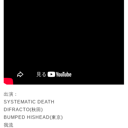
出演：
SYSTEMATIC DEATH
DIFRACTO(秋田)
BUMPED HISHEAD(東京)
我流